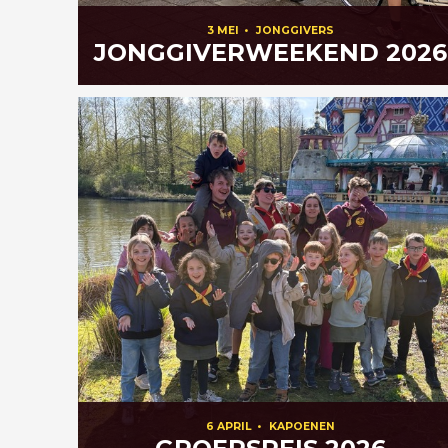
3 MEI
•
JONGGIVERS
JONGGIVERWEEKEND 2026
6 APRIL
•
KAPOENEN