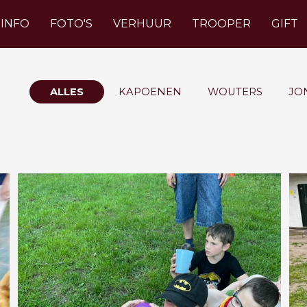
INFO
FOTO'S
VERHUUR
TROOPER
GIFT
ALLES
KAPOENEN
WOUTERS
JO