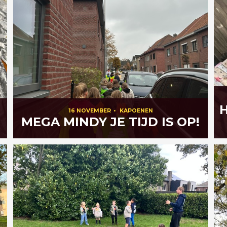
H
16 NOVEMBER
•
KAPOENEN
MEGA MINDY JE TIJD IS OP!