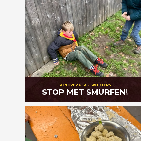
30 NOVEMBER
•
WOUTERS
STOP MET SMURFEN!