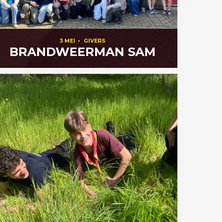
3 MEI
•
GIVERS
BRANDWEERMAN SAM