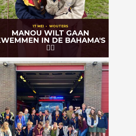
17 MEI
•
WOUTERS
MANOU WILT GAAN
ZWEMMEN IN DE BAHAMA'S
🏊‍♀️