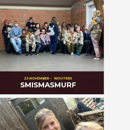
23 NOVEMBER
•
WOUTERS
SMISMASMURF