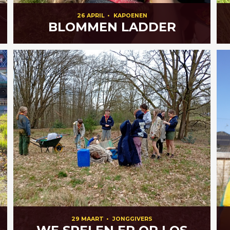
26 APRIL
•
KAPOENEN
BLOMMEN LADDER
29 MAART
•
JONGGIVERS