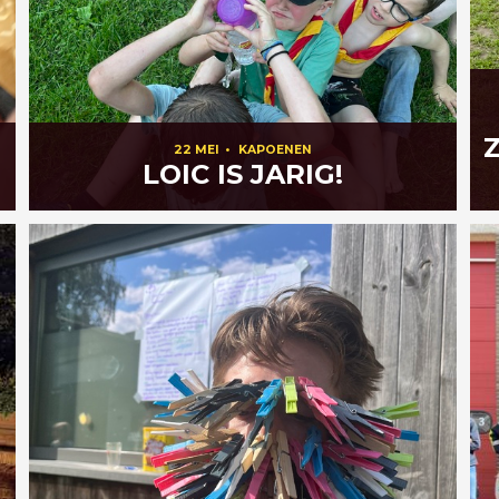
22 MEI
•
KAPOENEN
LOIC IS JARIG!