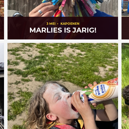
3 MEI
•
KAPOENEN
MARLIES IS JARIG!