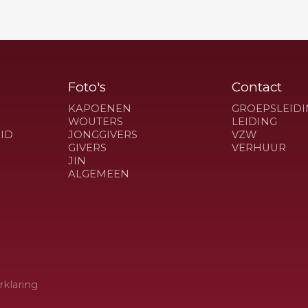
Foto's
Contact
KAPOENEN
GROEPSLEIDI
WOUTERS
LEIDING
ID
JONGGIVERS
VZW
GIVERS
VERHUUR
JIN
ALGEMEEN
rklaring