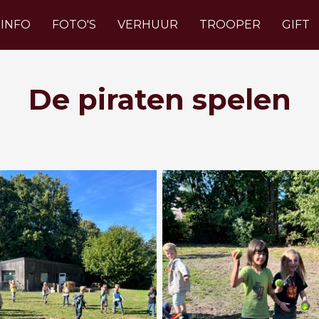
INFO
FOTO'S
VERHUUR
TROOPER
GIFT
De piraten spelen