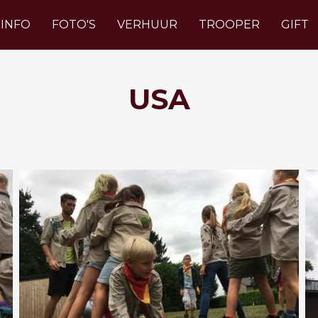
INFO
FOTO'S
VERHUUR
TROOPER
GIFT
USA