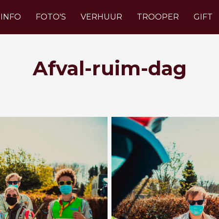
INFO
FOTO'S
VERHUUR
TROOPER
GIFT
Afval-ruim-dag