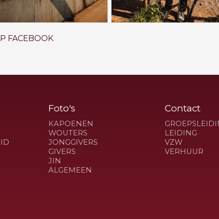
OP FACEBOOK
Foto's
Contact
KAPOENEN
GROEPSLEIDI
WOUTERS
LEIDING
ID
JONGGIVERS
VZW
GIVERS
VERHUUR
JIN
ALGEMEEN